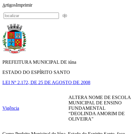
rtigos
Imprimir
A
|
0
0
PREFEITURA MUNICIPAL DE iúna
ESTADO DO ESPÍRITO SANTO
LEI Nº 2.172, DE 25 DE AGOSTO DE 2008
ALTERA NOME DE ESCOLA
MUNICIPAL DE ENSINO
Vigência
FUNDAMENTAL
“DEOLINDA AMORIM DE
OLIVEIRA"
Como Prefeito Municipal de Iúna, Estado do Espirito Santo, faço