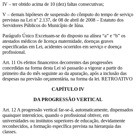
IV – ter obtido acima de 10 (dez) faltas consecutivas;
V – demais hipóteses de suspensão do cômputo do tempo de serviço
previstas na Lei n° 2.137, de 08 de abril de 2008 – Estatuto dos
Servidores Públicos do Município de Iúna.
Parágrafo Único Excetuam-se do disposto na alínea “a” e “b” os
atestados médicos de licença maternidade, doenças graves
especificadas em Lei, acidentes ocorridos em serviço e doença
profissional.
Art. 11 Os efeitos financeiros decorrentes das progressões
concedidas na forma desta Lei só passarão a vigorar a partir do
primeiro dia do mês seguinte ao da apuração, após a inclusão das
despesas na previsão orçamentária, na forma da lei. RETROATIVO
CAPÍTULO IV
DA PROGRESSÃO VERTICAL
Art. 12 A progressão vertical far-se-á, automaticamente, dispensados
quaisquer interstícios, quando o profissional obtiver, em
universidades ou institutos superiores de educação, devidamente
reconhecidos, a formação específica prevista na hierarquia das
classes.