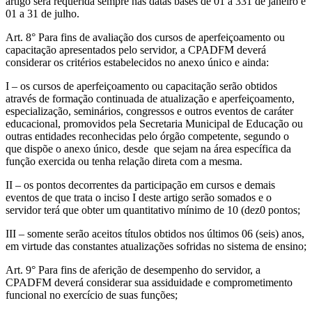
artigo será requerida sempre nas datas bases de 01 a 331 de janeiro e
01 a 31 de julho.
Art. 8° Para fins de avaliação dos cursos de aperfeiçoamento ou
capacitação apresentados pelo servidor, a CPADFM deverá
considerar os critérios estabelecidos no anexo único e ainda:
I – os cursos de aperfeiçoamento ou capacitação serão obtidos
através de formação continuada de atualização e aperfeiçoamento,
especialização, seminários, congressos e outros eventos de caráter
educacional, promovidos pela Secretaria Municipal de Educação ou
outras entidades reconhecidas pelo órgão competente, segundo o
que dispõe o anexo único, desde que sejam na área específica da
função exercida ou tenha relação direta com a mesma.
II – os pontos decorrentes da participação em cursos e demais
eventos de que trata o inciso I deste artigo serão somados e o
servidor terá que obter um quantitativo mínimo de 10 (dez0 pontos;
III – somente serão aceitos títulos obtidos nos últimos 06 (seis) anos,
em virtude das constantes atualizações sofridas no sistema de ensino;
Art. 9° Para fins de aferição de desempenho do servidor, a
CPADFM deverá considerar sua assiduidade e comprometimento
funcional no exercício de suas funções;