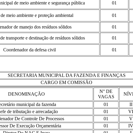
nicipal de meio ambiente e segurança pública
01
 de meio ambiente e proteção ambiental
01
nador de manejo dos resíduos sólidos
01
e transporte e destinação de resíduos sólidos
01
Coordenador da defesa civil
01
SECRETARIA MUNICIPAL DA FAZENDA E FINANÇAS
CARGO EM COMISSÃO
N° DE
DENOMINAÇÃO
NÍV
VAGAS
ecretário municipal da fazenda
01
II
efe de tributação e arrecadação
01
V
enador De Controle De Processos
01
V
ssor De Execução Orçamentária
01
I
Diretor Do NAC E Incra
01
I