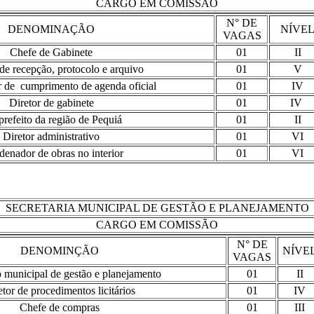
CARGO EM COMISSÃO
N° DE
DENOMINAÇÃO
NÍVE
VAGAS
Chefe de Gabinete
01
II
de recepção, protocolo e arquivo
01
V
 de cumprimento de agenda oficial
01
IV
Diretor de gabinete
01
IV
refeito da região de Pequiá
01
II
Diretor administrativo
01
VI
enador de obras no interior
01
VI
SECRETARIA MUNICIPAL DE GESTÃO E PLANEJAMENTO
CARGO EM COMISSÃO
N° DE
DENOMINÇÃO
NÍVE
VAGAS
o municipal de gestão e planejamento
01
II
etor de procedimentos licitários
01
IV
Chefe de compras
01
III