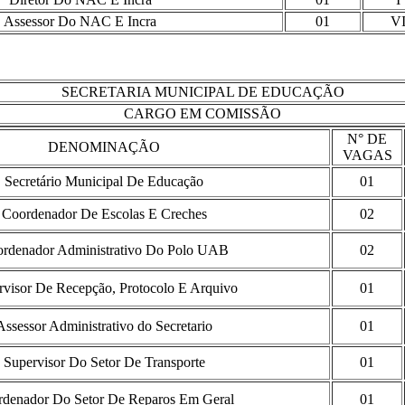
Assessor Do NAC E Incra
01
V
SECRETARIA MUNICIPAL DE EDUCAÇÃO
CARGO EM COMISSÃO
N° DE
DENOMINAÇÃO
VAGAS
Secretário Municipal De Educação
01
Coordenador De Escolas E Creches
02
rdenador Administrativo Do Polo UAB
02
rvisor De Recepção, Protocolo E Arquivo
01
Assessor Administrativo do Secretario
01
Supervisor Do Setor De Transporte
01
denador Do Setor De Reparos Em Geral
01