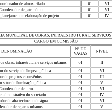
oordenador de almoxarifado
01
VI
Coordenador de patrimônio
01
VI
 planejamento e elaboração de projeto
01
IV
IA MUNICIPAL DE OBRAS, INFRAESTRUTURA E SERVIÇO
CARGO EM COMISSÃO
N° DE
DENOMINAÇÃO
NÍVEL
VAGAS
de obras, infraestrutura e serviços urbanos
01
II
r do serviço de limpeza pública
01
VI
tor de projetos e convênios
01
III
o setor de iluminação pública
01
V
Coordenador de turma
01
VI
r administrativo do secretario
01
IV
dor de abastecimento de água
01
VI
enador de reparos urbanos
01
V