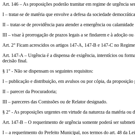
Art. 146 – As proposições poderão tramitar em regime de urgência se
I – tratar-se de matéria que envolve a defesa da sociedade democrátic
II – tratar-se de providência para atender a emergência ou calamidade 
III – visar à prorrogação de prazos legais a se findarem e à adoção ou 
Art. 2° Ficam acrescidos os artigos 147-A, 147-B e 147-C no Regimen
Art. 147-A – Urgência é a dispensa de exigência, interstícios ou form
decisão final.
§ 1° - Não se dispensam os seguintes requisitos:
I – publicação e distribuição, em avulsos ou por cópia, da proposição p
II – parecer da Procuradoria;
III – pareceres das Comissões ou de Relator designado.
§ 2° - As proposições urgentes em virtude da natureza da matéria ou 
Art. 147-B – O requerimento de urgência somente poderá ser submetid
I – a requerimento do Prefeito Municipal, nos termos do art. 48 da L