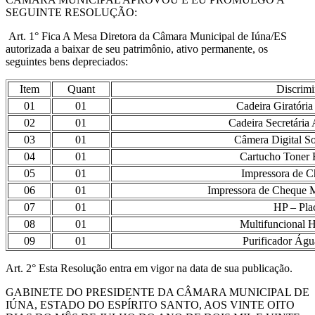
SEGUINTE RESOLUÇÃO:
Art. 1° Fica A Mesa Diretora da Câmara Municipal de Iúna/ES
autorizada a baixar de seu patrimônio, ativo permanente, os
seguintes bens depreciados:
Item
Quant
Discrim
01
01
Cadeira Giratória
02
01
Cadeira Secretária 
03
01
Câmera Digital S
04
01
Cartucho Toner
05
01
Impressora de 
06
01
Impressora de Cheque 
07
01
HP – Pla
08
01
Multifuncional 
09
01
Purificador Águ
Art. 2° Esta Resolução entra em vigor na data de sua publicação.
GABINETE DO PRESIDENTE DA CÂMARA MUNICIPAL DE
IÚNA, ESTADO DO ESPÍRITO SANTO, AOS VINTE OITO