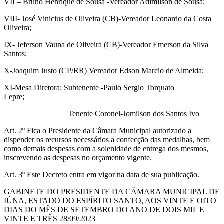
VII – Bruno Henrique de Sousa -Vereador Adimilson de Sousa;
VIII- José Vinicius de Oliveira (CB)-Vereador Leonardo da Costa
Oliveira;
IX- Jeferson Vauna de Oliveira (CB)-Vereador Emerson da Silva
Santos;
X-Joaquim Justo (CP/RR) Vereador Edson Marcio de Almeida;
XI-Mesa Diretora: Subtenente -Paulo Sergio Torquato
Lepre;
Tenente Coronel-Jomilson dos Santos Ivo
Art. 2º Fica o Presidente da Câmara Municipal autorizado a
dispender os recursos necessários a confecção das medalhas, bem
como demais despesas com a solenidade de entrega dos mesmos,
inscrevendo as despesas no orçamento vigente.
Art. 3º Este Decreto entra em vigor na data de sua publicação.
GABINETE DO PRESIDENTE DA CÂMARA MUNICIPAL DE
IÚNA, ESTADO DO ESPÍRITO SANTO, AOS VINTE E OITO
DIAS DO MÊS DE SETEMBRO DO ANO DE DOIS MIL E
VINTE E TRÊS 28/09/2023