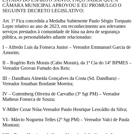
CÂMARA MUNICIPAL APROVOU E EU PROMULGO O
SEGUINTE DECRETO LEGISLATIVO:
Art. 1º Fica concedida a Medalha Subtenente Paulo Sérgio Torquato
Lepre relativo ao ano de 2023, em reconhecimento aos relevantes
serviços prestados à comunidade de Iúna na área de segurança
pública, as personalidades adiante relacionadas:
I – Alfredo Luis da Fonseca Junior – Vereador Emmanuel Garcia de
Amorim;
II – Rogério Reis Morais (Cabo Morais), da 1ª Cia do 14º BPMES –
Vereador Geovan Furtado dos Reis;
III – Dandhara Almeida Gonçalves da Costa (Sd. Dandhara) –
Vereador Jonathan Bonfante Moreira;
IV – Gutemberg Oliveira de Carvalho (3º Sgt PM) – Vereador
Matheus Fonseca de Souza;
V-Miller Cezar Nóia-Vereador Paulo Henrique Leocádio da Silva;
VI– Márcio Nogueira Telles (2º Sgt PM) – Vereador Valci de Paula
Montoni;