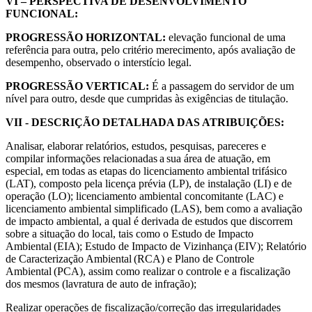
VI – PERSPECTIVA DE DESENVOLVIMENTO
FUNCIONAL:
PROGRESSÃO HORIZONTAL:
elevação funcional de uma
referência para outra, pelo critério merecimento, após avaliação de
desempenho, observado o interstício legal.
PROGRESSÃO VERTICAL:
É a passagem do servidor de um
nível para outro, desde que cumpridas às exigências de titulação.
VII - DESCRIÇÃO DETALHADA DAS ATRIBUIÇÕES:
Analisar, elaborar relatórios, estudos, pesquisas, pareceres e
compilar informações relacionadas a sua área de atuação, em
especial, em todas as etapas do licenciamento ambiental trifásico
(LAT), composto pela licença prévia (LP), de instalação (LI) e de
operação (LO); licenciamento ambiental concomitante (LAC) e
licenciamento ambiental simplificado (LAS), bem como a avaliação
de impacto ambiental, a qual é derivada de estudos que discorrem
sobre a situação do local, tais como o Estudo de Impacto
Ambiental (EIA); Estudo de Impacto de Vizinhança (EIV); Relatório
de Caracterização Ambiental (RCA) e Plano de Controle
Ambiental (PCA), assim como realizar o controle e a fiscalização
dos mesmos (lavratura de auto de infração);
Realizar operações de fiscalização/correção das irregularidades