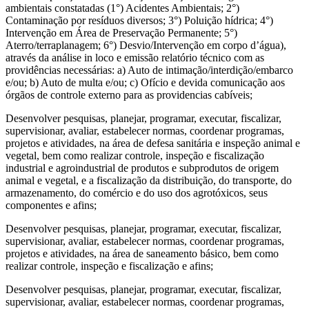
ambientais constatadas (1°) Acidentes Ambientais; 2°)
Contaminação por resíduos diversos; 3°) Poluição hídrica; 4°)
Intervenção em Área de Preservação Permanente; 5°)
Aterro/terraplanagem; 6°) Desvio/Intervenção em corpo d’água),
através da análise in loco e emissão relatório técnico com as
providências necessárias: a) Auto de intimação/interdição/embarco
e/ou; b) Auto de multa e/ou; c) Ofício e devida comunicação aos
órgãos de controle externo para as providencias cabíveis;
Desenvolver pesquisas, planejar, programar, executar, fiscalizar,
supervisionar, avaliar, estabelecer normas, coordenar programas,
projetos e atividades, na área de defesa sanitária e inspeção animal e
vegetal, bem como realizar controle, inspeção e fiscalização
industrial e agroindustrial de produtos e subprodutos de origem
animal e vegetal, e a fiscalização da distribuição, do transporte, do
armazenamento, do comércio e do uso dos agrotóxicos, seus
componentes e afins;
Desenvolver pesquisas, planejar, programar, executar, fiscalizar,
supervisionar, avaliar, estabelecer normas, coordenar programas,
projetos e atividades, na área de saneamento básico, bem como
realizar controle, inspeção e fiscalização e afins;
Desenvolver pesquisas, planejar, programar, executar, fiscalizar,
supervisionar, avaliar, estabelecer normas, coordenar programas,