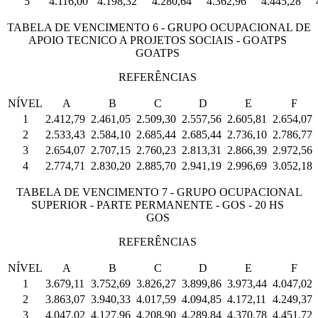
5
4.116,00
4.198,32
4.280,64
4.362,96
4.445,28
TABELA DE VENCIMENTO 6 - GRUPO OCUPACIONAL DE
APOIO TECNICO A PROJETOS SOCIAIS - GOATPS
GOATPS
REFERÊNCIAS
NÍVEL
A
B
C
D
E
F
1
2.412,79
2.461,05
2.509,30
2.557,56
2.605,81
2.654,07
2
2.533,43
2.584,10
2.685,44
2.685,44
2.736,10
2.786,77
3
2.654,07
2.707,15
2.760,23
2.813,31
2.866,39
2.972,56
4
2.774,71
2.830,20
2.885,70
2.941,19
2.996,69
3.052,18
TABELA DE VENCIMENTO 7 - GRUPO OCUPACIONAL
SUPERIOR - PARTE PERMANENTE - GOS - 20 HS
GOS
REFERÊNCIAS
NÍVEL
A
B
C
D
E
F
1
3.679,11
3.752,69
3.826,27
3.899,86
3.973,44
4.047,02
2
3.863,07
3.940,33
4.017,59
4.094,85
4.172,11
4.249,37
3
4.047,02
4.127,96
4.208,90
4.289,84
4.370,78
4.451,72