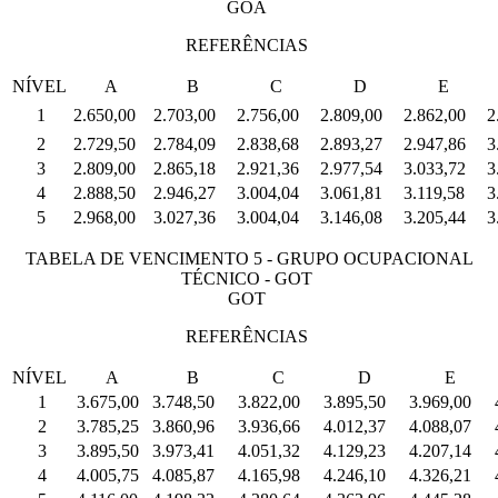
GOA
REFERÊNCIAS
NÍVEL
A
B
C
D
E
1
2.650,00
2.703,00
2.756,00
2.809,00
2.862,00
2
2
2.729,50
2.784,09
2.838,68
2.893,27
2.947,86
3
3
2.809,00
2.865,18
2.921,36
2.977,54
3.033,72
3
4
2.888,50
2.946,27
3.004,04
3.061,81
3.119,58
3
5
2.968,00
3.027,36
3.004,04
3.146,08
3.205,44
3
TABELA DE VENCIMENTO 5 - GRUPO OCUPACIONAL
TÉCNICO - GOT
GOT
REFERÊNCIAS
NÍVEL
A
B
C
D
E
1
3.675,00
3.748,50
3.822,00
3.895,50
3.969,00
2
3.785,25
3.860,96
3.936,66
4.012,37
4.088,07
3
3.895,50
3.973,41
4.051,32
4.129,23
4.207,14
4
4.005,75
4.085,87
4.165,98
4.246,10
4.326,21