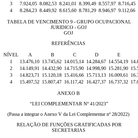
3
7.924,05
8.082,53
8.241,01
8.399,49
8.557,97
8.716,45
4
8.284,23
8.449,92
8.615,60
8.781,29
8.946,97
9.112,66
TABELA DE VENCIMENTO 9 - GRUPO OCUPACIONAL
JURIDICO - GOJ
GOJ
REFERÊNCIAS
NÍVEL
A
B
C
D
E
1
13.476,10
13.745,62
14.015,14
14.284,67
14.554,19
14.
2
14.149,91
14.432,90
14.715,90
14.998,90
15.281,90
15.
3
14.823,71
15.120,18
15.416,66
15.713,13
16.009,61
16.
4
15.497,52
15.807,47
16.117,42
16.427,37
16.737,32
17.
ANEXO B
“LEI COMPLEMENTAR Nº 41/2023”
(Passa a integrar o Anexo V da Lei Complementar nº 28/2022)
RELAÇÃO DE FUNÇÕES GRATIFICADAS POR
SECRETARIAS