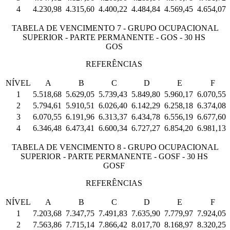
4
4.230,98
4.315,60
4.400,22
4.484,84
4.569,45
4.654,07
TABELA DE VENCIMENTO 7 - GRUPO OCUPACIONAL
SUPERIOR - PARTE PERMANENTE - GOS - 30 HS
GOS
REFERÊNCIAS
NÍVEL
A
B
C
D
E
F
1
5.518,68
5.629,05
5.739,43
5.849,80
5.960,17
6.070,55
2
5.794,61
5.910,51
6.026,40
6.142,29
6.258,18
6.374,08
3
6.070,55
6.191,96
6.313,37
6.434,78
6.556,19
6.677,60
4
6.346,48
6.473,41
6.600,34
6.727,27
6.854,20
6.981,13
TABELA DE VENCIMENTO 8 - GRUPO OCUPACIONAL
SUPERIOR - PARTE PERMANENTE - GOSF - 30 HS
GOSF
REFERÊNCIAS
NÍVEL
A
B
C
D
E
F
1
7.203,68
7.347,75
7.491,83
7.635,90
7.779,97
7.924,05
2
7.563,86
7.715,14
7.866,42
8.017,70
8.168,97
8.320,25