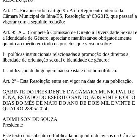
Art. 1° - Fica inserido o artigo 95-A no Regimento Interno da
Câmara Municipal de Iúna/ES, Resolução nº 03/2012, que passará a
vigorar com a seguinte redação:
Art. 95-A ... Compete à Comissão de Direito a Diversidade Sexual e
a Identidade de Gênero, apreciar e manifestar-se obrigatoriamente
quanto ao mérito em todo os projetos que versem sobre:
I - políticas institucionais relacionadas à promoção dos direitos a
liberdade de orientação sexual e identidade de gênero;
II - utilização de linguagem não-sexista e não homofóbica.
Art. 2° - Esta Resolução entra em vigor na data de sua publicação.
GABINTE DO PRESIDENTE DA CÂMARA MUNICIPAL DE
IÚNA, ESTADO DO ESPÍRITO SANTO, AOS VINTE E OITO
DIAS DO MÊS DE MAIO DO ANO DE DOIS MIL E VINTE E
QUATRO 28/05/2024.
ADIMILSON DE SOUZA
Presidente
Este texto não substitui o Publicada no quadro de avisos da Câmara