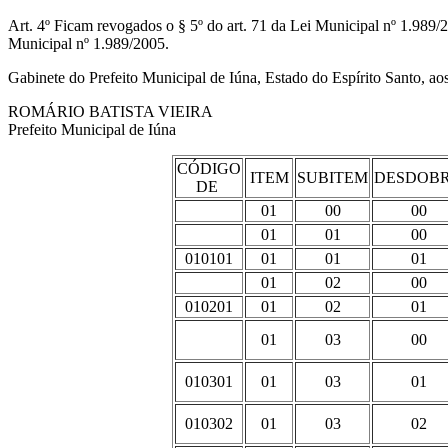
Art. 4º Ficam revogados o § 5º do art. 71 da Lei Municipal nº 1.989/2005;
Municipal nº 1.989/2005.
Gabinete do Prefeito Municipal de Iúna, Estado do Espírito Santo, ao
ROMÁRIO BATISTA VIEIRA
Prefeito Municipal de Iúna
CÓDIGO
ITEM
SUBITEM
DESDOB
DE
01
00
00
01
01
00
010101
01
01
01
01
02
00
010201
01
02
01
01
03
00
010301
01
03
01
010302
01
03
02