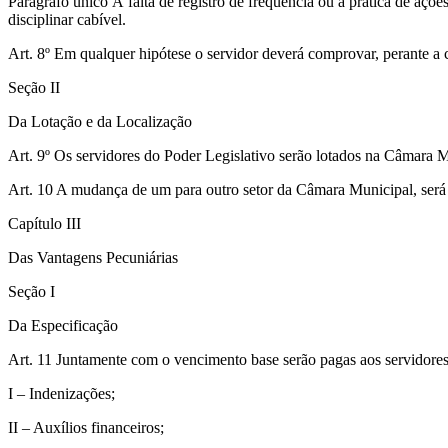
Parágrafo único À falta de registro de frequência ou a prática de açõe
disciplinar cabível.
Art. 8º Em qualquer hipótese o servidor deverá comprovar, perante a 
Seção II
Da Lotação e da Localização
Art. 9º Os servidores do Poder Legislativo serão lotados na Câmara M
Art. 10 A mudança de um para outro setor da Câmara Municipal, será 
Capítulo III
Das Vantagens Pecuniárias
Seção I
Da Especificação
Art. 11 Juntamente com o vencimento base serão pagas aos servidores 
I – Indenizações;
II – Auxílios financeiros;