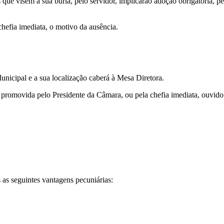
s que visem à sua burla, pelo servidor, implicarão adoção obrigatória, p
chefia imediata, o motivo da ausência.
unicipal e a sua localização caberá à Mesa Diretora.
promovida pelo Presidente da Câmara, ou pela chefia imediata, ouvido 
as seguintes vantagens pecuniárias: