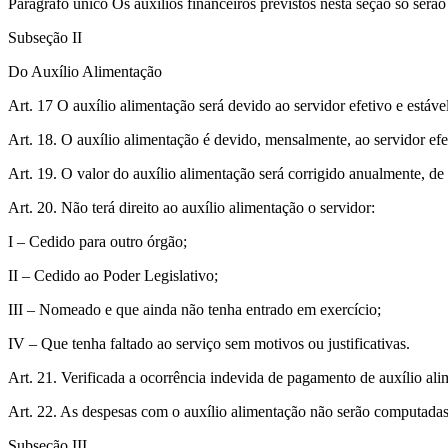
Parágrafo único Os auxílios financeiros previstos nesta seção só serão
Subseção II
Do Auxílio Alimentação
Art. 17 O auxílio alimentação será devido ao servidor efetivo e estáv
Art. 18. O auxílio alimentação é devido, mensalmente, ao servidor efeti
Art. 19. O valor do auxílio alimentação será corrigido anualmente, de 
Art. 20. Não terá direito ao auxílio alimentação o servidor:
I – Cedido para outro órgão;
II – Cedido ao Poder Legislativo;
III – Nomeado e que ainda não tenha entrado em exercício;
IV – Que tenha faltado ao serviço sem motivos ou justificativas.
Art. 21. Verificada a ocorrência indevida de pagamento de auxílio al
Art. 22. As despesas com o auxílio alimentação não serão computada
Subseção III