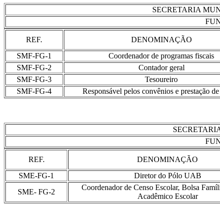
SECRETARIA MUN
FUN
REF.
DENOMINAÇÃO
SMF-FG-1
Coordenador de programas fiscais
SMF-FG-2
Contador geral
SMF-FG-3
Tesoureiro
SMF-FG-4
Responsável pelos convênios e prestação de
SECRETARI
FUN
REF.
DENOMINAÇÃO
SME-FG-1
Diretor do Pólo UAB
Coordenador de Censo Escolar, Bolsa Famíl
SME- FG-2
Acadêmico Escolar