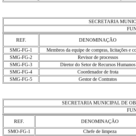
SECRETARIA MUNIC
FUN
REF.
DENOMINAÇÃO
SMG-FG-1
Membros da equipe de compras, licitações e co
SMG-FG-2
Revisor de processos
SMG-FG-3
Diretor do Setor de Recursos Humanos
SMG-FG-4
Coordenador de frota
SMG-FG-5
Gestor de Contratos
SECRETARIA MUNICIPAL DE O
FUN
REF.
DENOMINAÇÃO
SMO-FG-1
Chefe de limpeza