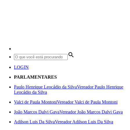
search
LOGIN
PARLAMENTARES
Paulo Henrique Leocádio da Silva
Vereador Paulo Henrique
Leocádio da Silva
Valci de Paula Montoni
Vereador Valci de Paula Montoni
João Marcos Dalvi Gava
Vereador João Marcos Dalvi Gava
Adilson Luis Da Silva
Vereador Adilson Luis Da Silva