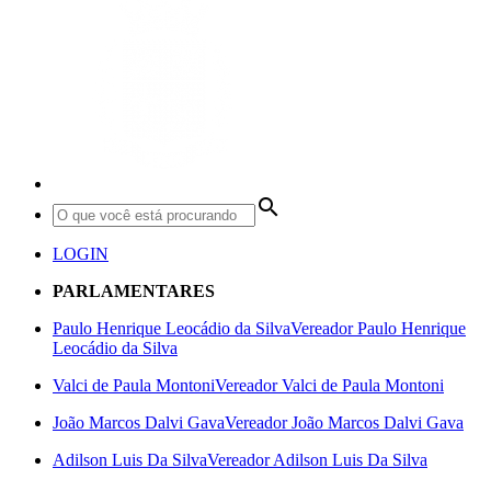
search
LOGIN
PARLAMENTARES
Paulo Henrique Leocádio da Silva
Vereador Paulo Henrique
Leocádio da Silva
Valci de Paula Montoni
Vereador Valci de Paula Montoni
João Marcos Dalvi Gava
Vereador João Marcos Dalvi Gava
Adilson Luis Da Silva
Vereador Adilson Luis Da Silva