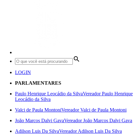
search
LOGIN
PARLAMENTARES
Paulo Henrique Leocádio da Silva
Vereador Paulo Henrique
Leocádio da Silva
Valci de Paula Montoni
Vereador Valci de Paula Montoni
João Marcos Dalvi Gava
Vereador João Marcos Dalvi Gava
Adilson Luis Da Silva
Vereador Adilson Luis Da Silva