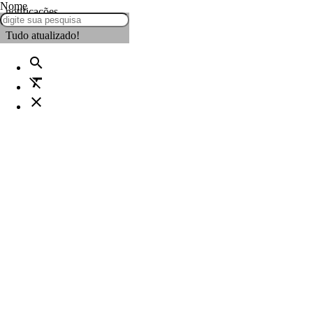
Nome
notificações
Tudo atualizado!
search
format_clear
close