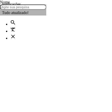
Nome
notificações
Tudo atualizado!
search
format_clear
close