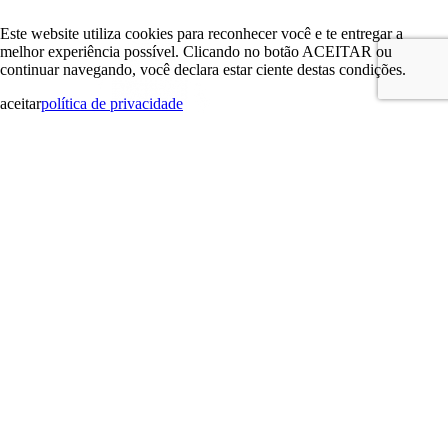
Este website utiliza cookies para reconhecer você e te entregar a
melhor experiência possível. Clicando no botão ACEITAR ou
continuar navegando, você declara estar ciente destas condições.
aceitar
política de privacidade
search
LOGIN
PARLAMENTARES
Paulo Henrique Leocádio da Silva
Vereador Paulo Henrique
Leocádio da Silva
Valci de Paula Montoni
Vereador Valci de Paula Montoni
João Marcos Dalvi Gava
Vereador João Marcos Dalvi Gava