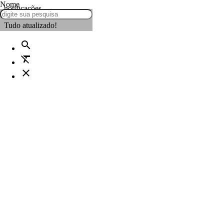
Nome
notificações
Tudo atualizado!
search
format_clear
close